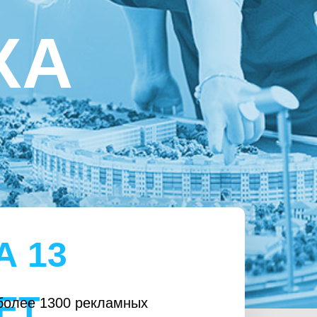
ХА
А 13
ЕТ
более 1300 рекламных