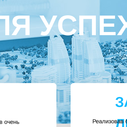
ЛЯ УСПЕ
З
Л
Реализовав 
в очень